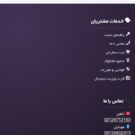
🗣 خدمات مشتریان
راهنمای سایت
تماس با ما
ثبت سفارش
دانلود کاتالوگ
قوانین و مقررات
کارت ویزیت دیجیتال
تماس با ما
تلفن
02126712163
موبایل
09126802815