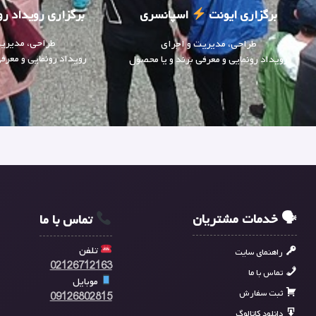
برگزاری رویداد رو
برگزاری ایونت
اسپانسری
طراحی، مدیریت
طراحی، مدیریت و اجرای
رویداد رونمایی و معرف
رویداد رونمایی و معرفی برند و یا محصول
🗣 خدمات مشتریان
تماس با ما
تلفن
راهنمای سایت
02126712163
تماس با ما
موبایل
ثبت سفارش
09126802815
دانلود کاتالوگ