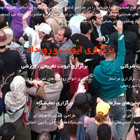
 هر نوع محصولات یا خدمات را در سراسر کشور اعلام می نماییم و بر اساس تجربه خود
ت های هیجانی بنا کرده و یک تجربه خوب برای طرفداران و مشتریان ایجاد می کنیم و 
نیم بیشترین اثربخشی را برای شما محقق سازیم.
برگزاری ایونت و رویداد
نت شرکتی
برگزاری ایونت تغریحی ، ورزشی
، برگزاری مراسم
برگزاری انواع رویدادهای تفریحی و ورزشی
ا غیر رسمی
اج
جشن‌های سازمانی
برگزاری نمایشگاه‌
 و اجرای
طراحی، مدیریت و اجرای
یه ، جشن‌های سالانه
نمایشگاه‌های داخلی یا بین المللی
ها