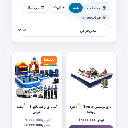
مخاطب
همه
کودک
بزرگسال
مرتب‌سازی
تخفیف!
بازی تویستر Twister |
اجاره
آب بازی و کف‌ بازی 1 |
پکیج
روزانه
اجرایی
تومان
15.000.000
تومان
70.000.000
تومان
50.000.000