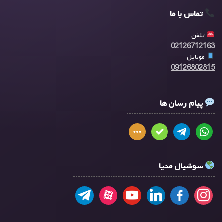
تماس با ما
تلفن
02126712163
موبایل
09126802815
پیام رسان ها
سوشیال مدیا