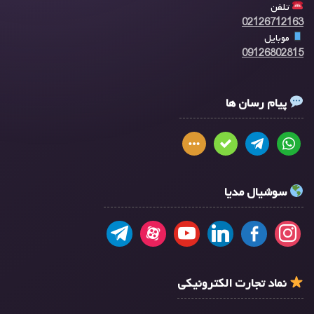
تلفن
02126712163
موبایل
09126802815
پیام رسان ها
سوشیال مدیا
نماد تجارت الکترونیکی