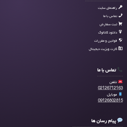
راهنمای سایت
تماس با ما
ثبت سفارش
دانلود کاتالوگ
قوانین و مقررات
کارت ویزیت دیجیتال
تماس با ما
تلفن
02126712163
موبایل
09126802815
پیام رسان ها