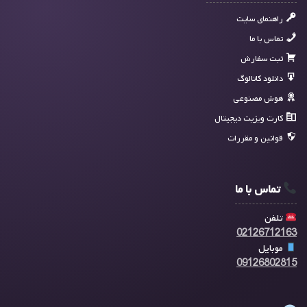
راهنمای سایت
تماس با ما
ثبت سفارش
دانلود کاتالوگ
هوش مصنوعی
کارت ویزیت دیجیتال
قوانین و مقررات
تماس با ما
تلفن
02126712163
موبایل
09126802815