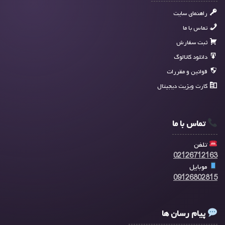
راهنمای سایت
تماس با ما
ثبت سفارش
دانلود کاتالوگ
قوانین و مقررات
کارت ویزیت دیجیتال
تماس با ما
تلفن
02126712163
موبایل
09126802815
پیام رسان ها