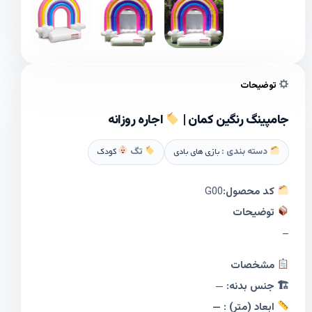
توضیحات
جامپینگ رنگین کمان |
اجاره روزانه
دسته بندی :
بازی های بادی
تگ
کودک
کد محصول:
G00
توضیحات
–
مشخصات
🏗 جنس بدنه:
—
ابعاد (متر) : —