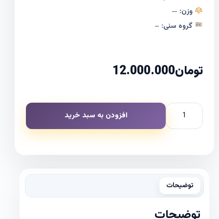
وزن:
—
گروه سنی:
–
تومان
12.000.000
افزودن به سبد خرید
توضیحات
توضیحات