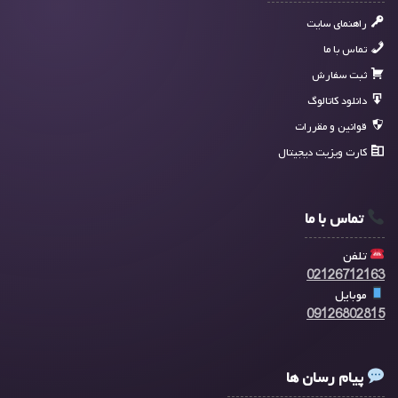
راهنمای سایت
تماس با ما
ثبت سفارش
دانلود کاتالوگ
قوانین و مقررات
کارت ویزیت دیجیتال
تماس با ما
تلفن
02126712163
موبایل
09126802815
پیام رسان ها