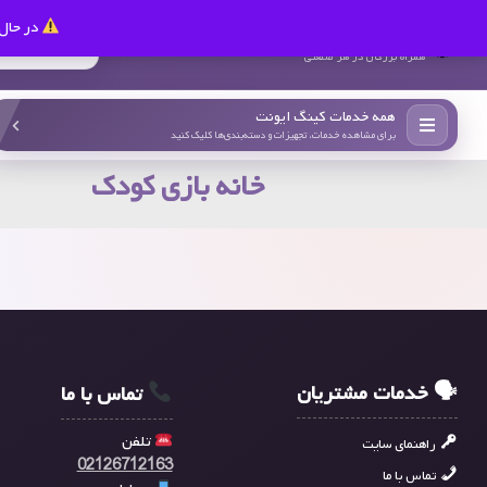
در حال 
کینگ ایونت
همراه بزرگان در هر صنعتی
همه خدمات کینگ ایونت
برای مشاهده خدمات، تجهیزات و دسته‌بندی‌ها کلیک کنید
خانه بازی کودک
🗣 خدمات مشتریان
تماس با ما
تلفن
راهنمای سایت
02126712163
تماس با ما