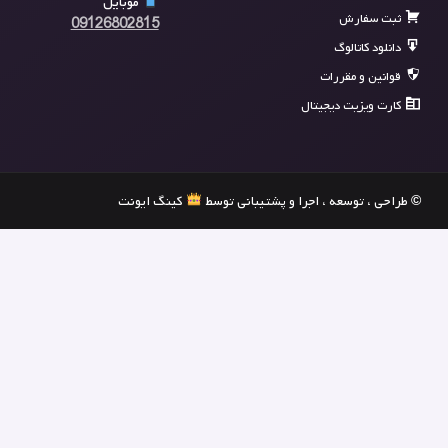
موبایل
ثبت سفارش
09126802815
دانلود کاتالوگ
قوانین و مقررات
کارت ویزیت دیجیتال
© طراحی ، توسعه ، اجرا و پشتیبانی توسط
کینگ ایونت