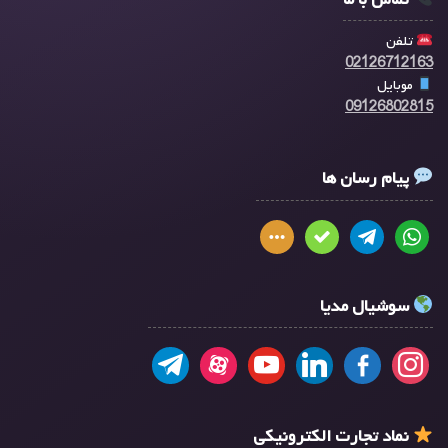
تلفن
02126712163
موبایل
09126802815
پیام رسان ها
سوشیال مدیا
نماد تجارت الکترونیکی