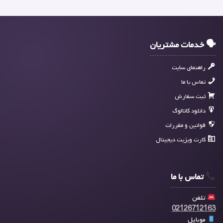
🗣 خدمات مشتریان
راهنمای سایت
تماس با ما
ثبت سفارش
دانلود کاتالوگ
قوانین و مقررات
کارت ویزیت دیجیتال
تماس با ما
تلفن
02126712163
موبایل