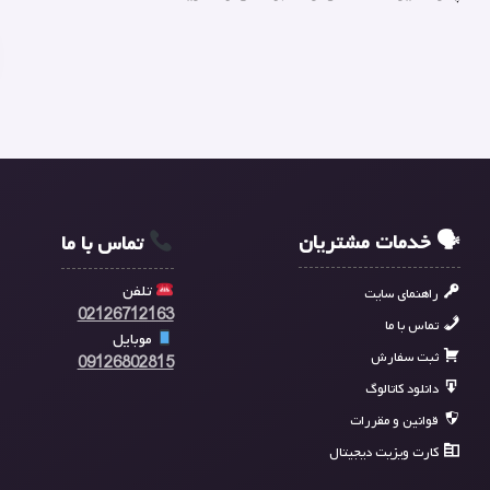
🗣 خدمات مشتریان
تماس با ما
تلفن
راهنمای سایت
02126712163
تماس با ما
موبایل
ثبت سفارش
09126802815
دانلود کاتالوگ
قوانین و مقررات
کارت ویزیت دیجیتال