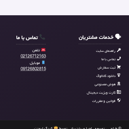
🗣 خدمات مشتریان
تماس با ما
تلفن
راهنمای سایت
02126712163
تماس با ما
موبایل
ثبت سفارش
09126802815
دانلود کاتالوگ
هوش مصنوعی
کارت ویزیت دیجیتال
قوانین و مقررات
© طراحی ، توسعه ، اجرا و پشتیبانی توسط
کینگ ایونت