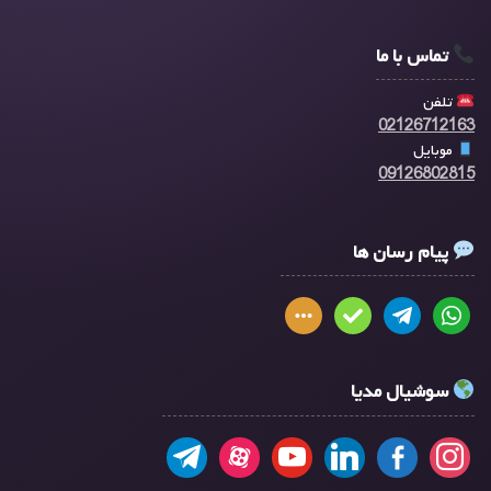
تماس با ما
تلفن
02126712163
موبایل
09126802815
پیام رسان ها
سوشیال مدیا