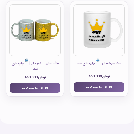
ماگ شیشه ای |
چاپ طرح شما
ماگ طلایی – نقره ای |
چاپ طرح
شما
تومان
450.000
تومان
450.000
افزودن به سبد خرید
افزودن به سبد خرید