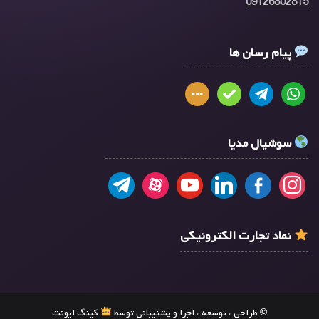
09126802815
پیام رسان ها
سوشیال مدیا
نماد تجارت الکترونیکی
© طراحی ، توسعه ، اجرا و پشتیبانی توسط
کینگ ایونت