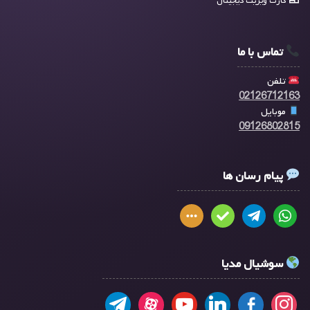
کارت ویزیت دیجیتال
تماس با ما
تلفن
02126712163
موبایل
09126802815
پیام رسان ها
سوشیال مدیا