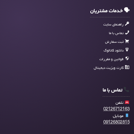
🗣 خدمات مشتریان
راهنمای سایت
تماس با ما
ثبت سفارش
دانلود کاتالوگ
قوانین و مقررات
کارت ویزیت دیجیتال
تماس با ما
تلفن
02126712163
موبایل
09126802815