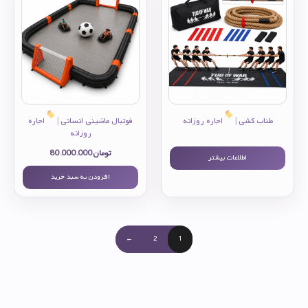
طناب کشی |
اجاره روزانه
فوتبال ماشینی انسانی |
اجاره
روزانه
تومان
80.000.000
اطلاعات بیشتر
افزودن به سبد خرید
←
2
1