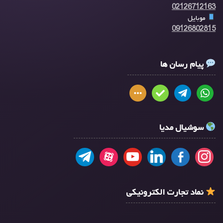
02126712163
موبایل
09126802815
پیام رسان ها
سوشیال مدیا
نماد تجارت الکترونیکی