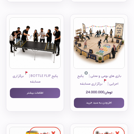
بازی های بومی و محلی |
پکیج
پکیج BOTTLE FLIP |
برگزاری
مسابقه
اجرایی |
برگزاری مسابقه
تومان
24.000.000
اطلاعات بیشتر
افزودن به سبد خرید