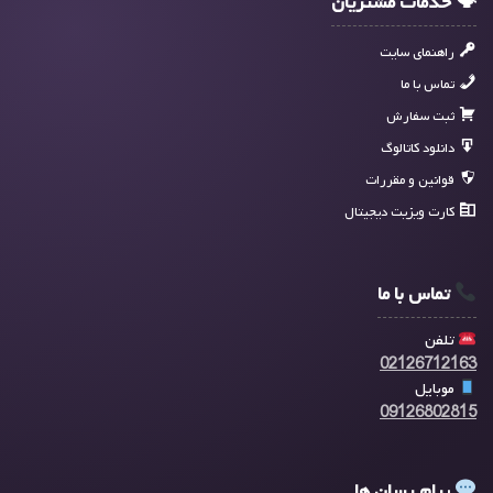
🗣 خدمات مشتریان
راهنمای سایت
تماس با ما
ثبت سفارش
دانلود کاتالوگ
قوانین و مقررات
کارت ویزیت دیجیتال
تماس با ما
تلفن
02126712163
موبایل
09126802815
پیام رسان ها