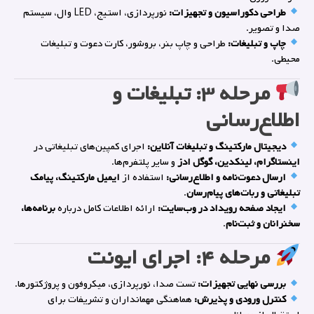
طراحی دکوراسیون و تجهیزات:
نورپردازی، استیج، LED وال، سیستم
صدا و تصویر.
چاپ و تبلیغات:
طراحی و چاپ بنر، بروشور، کارت دعوت و تبلیغات
محیطی.
مرحله ۳: تبلیغات و
اطلاع‌رسانی
دیجیتال مارکتینگ و تبلیغات آنلاین:
اجرای کمپین‌های تبلیغاتی در
اینستاگرام، لینکدین، گوگل ادز
و سایر پلتفرم‌ها.
ارسال دعوت‌نامه و اطلاع‌رسانی:
استفاده از
ایمیل مارکتینگ، پیامک
تبلیغاتی و ربات‌های پیام‌رسان
.
ایجاد صفحه رویداد در وب‌سایت:
ارائه اطلاعات کامل درباره
برنامه‌ها،
سخنرانان و ثبت‌نام
.
مرحله ۴: اجرای ایونت
بررسی نهایی تجهیزات:
تست صدا، نورپردازی، میکروفون و پروژکتورها.
کنترل ورودی و پذیرش:
هماهنگی مهمانداران و تشریفات برای