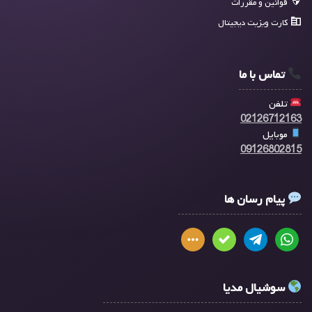
قوانین و مقررات
کارت ویزیت دیجیتال
تماس با ما
تلفن
02126712163
موبایل
09126802815
پیام رسان ها
سوشیال مدیا