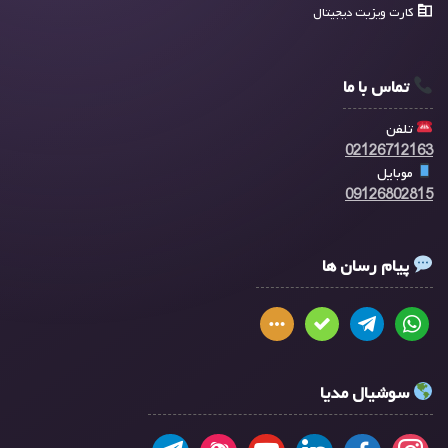
کارت ویزیت دیجیتال
تماس با ما
تلفن
02126712163
موبایل
09126802815
پیام رسان ها
سوشیال مدیا