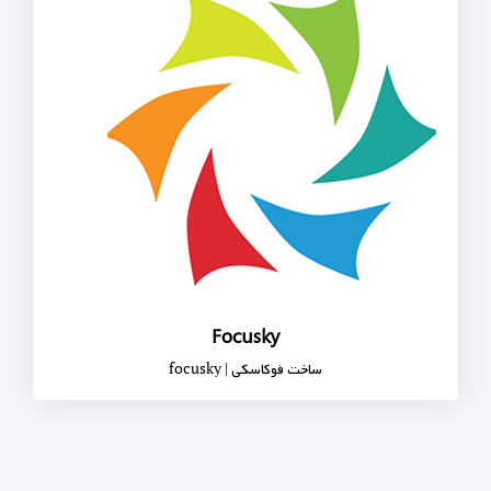
Focusky
ساخت فوکاسکی | focusky