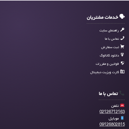
🗣 خدمات مشتریان
راهنمای سایت
تماس با ما
ثبت سفارش
دانلود کاتالوگ
قوانین و مقررات
کارت ویزیت دیجیتال
تماس با ما
تلفن
02126712163
موبایل
09126802815