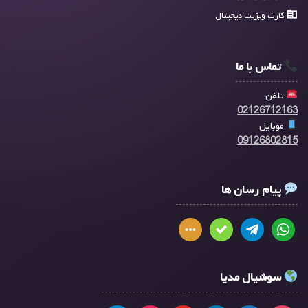
کارت ویزیت دیجیتال
تماس با ما
تلفن
02126712163
موبایل
09126802815
پیام رسان ها
سوشیال مدیا