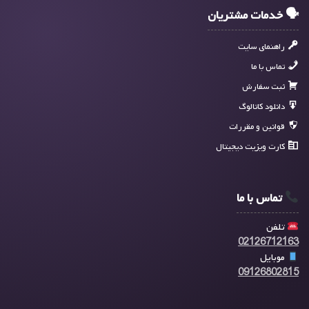
🗣 خدمات مشتریان
راهنمای سایت
تماس با ما
ثبت سفارش
دانلود کاتالوگ
قوانین و مقررات
کارت ویزیت دیجیتال
تماس با ما
تلفن
02126712163
موبایل
09126802815