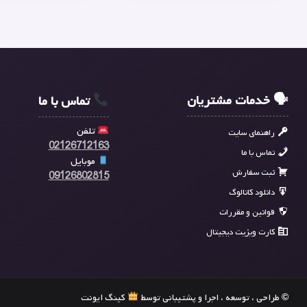
🗣 خدمات مشتریان
تماس با ما
تلفن
راهنمای سایت
02126712163
تماس با ما
موبایل
ثبت سفارش
09126802815
دانلود کاتالوگ
قوانین و مقررات
کارت ویزیت دیجیتال
© طراحی ، توسعه ، اجرا و پشتیبانی توسط
کینگ ایونت