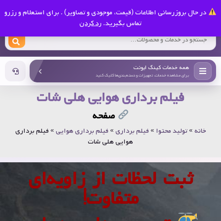
0
در حال بروزرسانی اطلاعات (قیمت، موجودی و تصاویر) . برای استعلام و رزرو
کینگ ایونت
تماس بگیرید.
رد کردن
همه خدمات کینگ ایونت
برای مشاهده خدمات، تجهیزات و دسته‌بندی‌ها کلیک کنید
فیلم برداری هوایی هلی شات
صفحه
خانه
»
تولید محتوا
»
فیلم برداری
»
فیلم برداری هوایی
»
فیلم برداری
هوایی هلی شات
ثبت لحظات از زاویه‌ای
متفاوت!