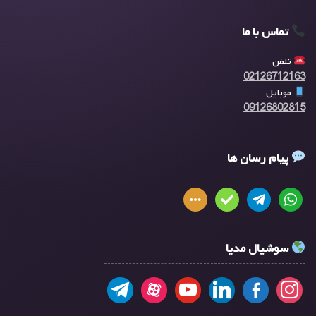
تماس با ما
تلفن
02126712163
موبایل
09126802815
پیام رسان ها
سوشیال مدیا