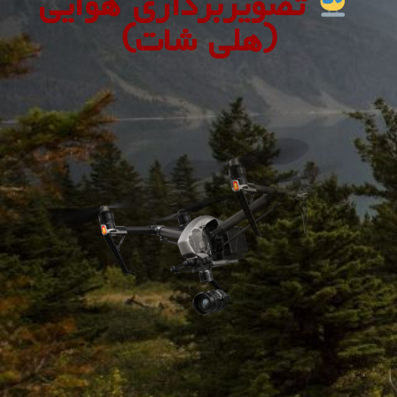
تصویربرداری هوایی
(هلی شات)