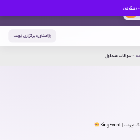
.
رد کردن
0
حساب من
سبد خرید
مشاوره برگزاری ایونت
نه
»
سوالات متداول
یونت | KingEvent