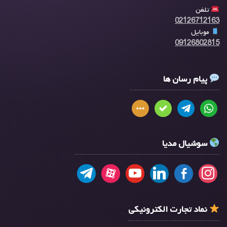
تلفن
02126712163
موبایل
09126802815
پیام رسان ها
سوشیال مدیا
نماد تجارت الکترونیکی