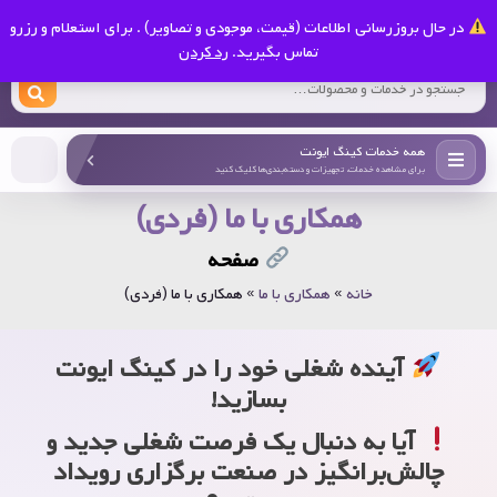
0
در حال بروزرسانی اطلاعات (قیمت، موجودی و تصاویر) . برای استعلام و رزرو
کینگ ایونت
تماس بگیرید.
رد کردن
همه خدمات کینگ ایونت
برای مشاهده خدمات، تجهیزات و دسته‌بندی‌ها کلیک کنید
همکاری با ما (فردی)
صفحه
خانه
»
همکاری با ما
»
همکاری با ما (فردی)
آینده شغلی خود را در کینگ ایونت
بسازید!
آیا به دنبال یک فرصت شغلی جدید و
چالش‌برانگیز در صنعت
برگزاری رویداد