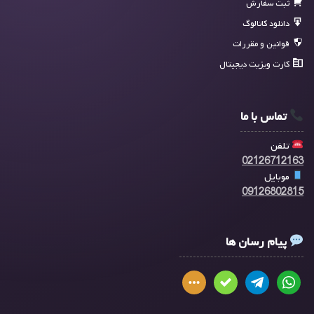
ثبت سفارش
دانلود کاتالوگ
قوانین و مقررات
کارت ویزیت دیجیتال
تماس با ما
تلفن
02126712163
موبایل
09126802815
پیام رسان ها