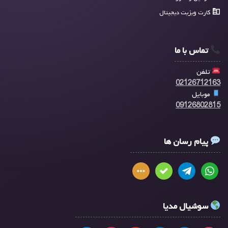
کارت ویزیت دیجیتال
تماس با ما
تلفن
02126712163
موبایل
09126802815
پیام رسان ها
سوشیال مدیا