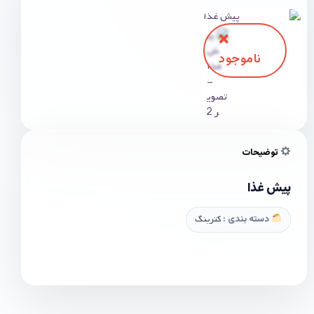
توضیحات
پیش غذا
دسته بندی :
کترینگ