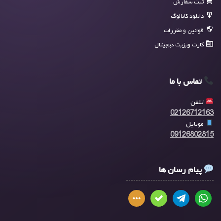
ثبت سفارش
دانلود کاتالوگ
قوانین و مقررات
کارت ویزیت دیجیتال
تماس با ما
تلفن
02126712163
موبایل
09126802815
پیام رسان ها