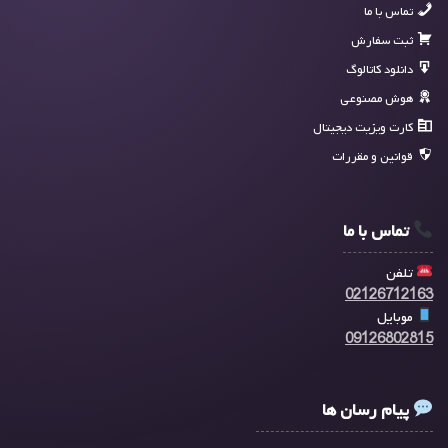
تماس با ما
ثبت سفارش
دانلود کاتالوگ
هوش مصنوعی
کارت ویزیت دیجیتال
قوانین و مقررات
تماس با ما
تلفن
02126712163
موبایل
09126802815
پیام رسان ها