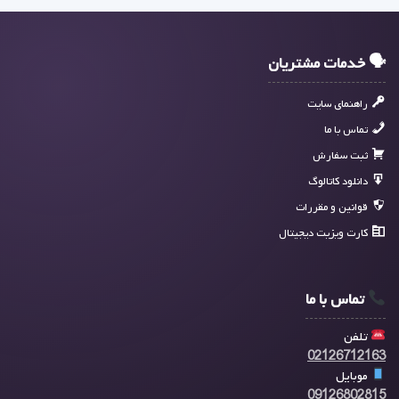
🗣 خدمات مشتریان
راهنمای سایت
تماس با ما
ثبت سفارش
دانلود کاتالوگ
قوانین و مقررات
کارت ویزیت دیجیتال
تماس با ما
تلفن
02126712163
موبایل
09126802815