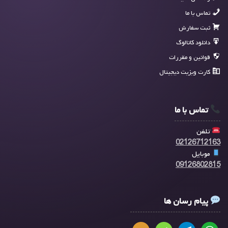
تماس با ما
ثبت سفارش
دانلود کاتالوگ
قوانین و مقررات
کارت ویزیت دیجیتال
تماس با ما
تلفن
02126712163
موبایل
09126802815
پیام رسان ها