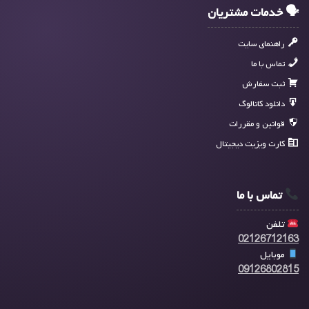
🗣 خدمات مشتریان
راهنمای سایت
تماس با ما
ثبت سفارش
دانلود کاتالوگ
قوانین و مقررات
کارت ویزیت دیجیتال
تماس با ما
تلفن
02126712163
موبایل
09126802815