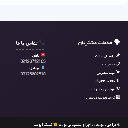
🗣 خدمات مشتریان
تماس با ما
تلفن
راهنمای سایت
02126712163
تماس با ما
موبایل
ثبت سفارش
09126802815
دانلود کاتالوگ
قوانین و مقررات
کارت ویزیت دیجیتال
© طراحی ، توسعه ، اجرا و پشتیبانی توسط
کینگ ایونت