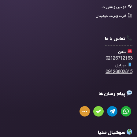
قوانین و مقررات
کارت ویزیت دیجیتال
تماس با ما
تلفن
02126712163
موبایل
09126802815
پیام رسان ها
سوشیال مدیا