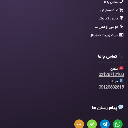
تماس با ما
ثبت سفارش
دانلود کاتالوگ
قوانین و مقررات
کارت ویزیت دیجیتال
تماس با ما
تلفن
02126712163
موبایل
09126802815
پیام رسان ها