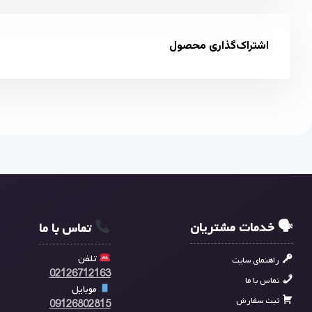
اشتراک‌گذاری محصول
🗣 خدمات مشتریان
تماس با ما
تلفن
راهنمای سایت
02126712163
تماس با ما
موبایل
ثبت سفارش
09126802815