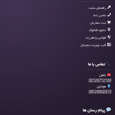
راهنمای سایت
تماس با ما
ثبت سفارش
دانلود کاتالوگ
قوانین و مقررات
کارت ویزیت دیجیتال
تماس با ما
تلفن
02126712163
موبایل
09126802815
پیام رسان ها