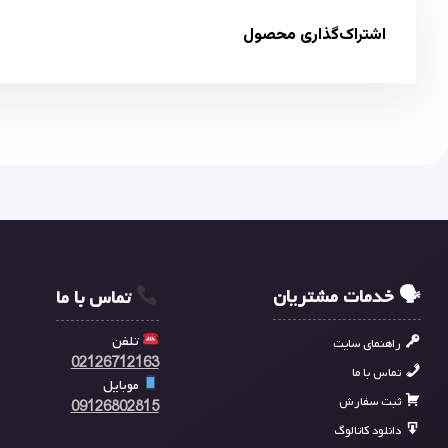
اشتراک‌گذاری محصول
🗣 خدمات مشتریان
تماس با ما
تلفن
راهنمای سایت
02126712163
تماس با ما
موبایل
ثبت سفارش
09126802815
دانلود کاتالوگ