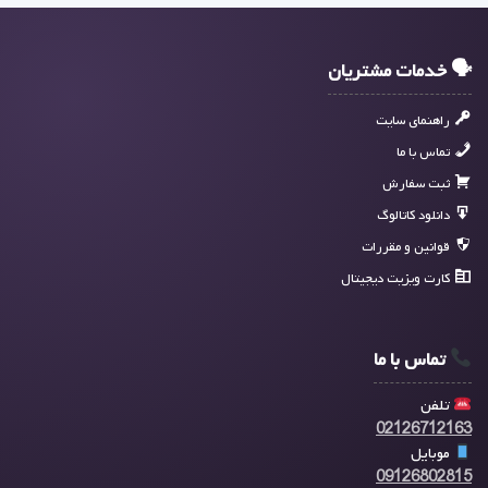
🗣 خدمات مشتریان
راهنمای سایت
تماس با ما
ثبت سفارش
دانلود کاتالوگ
قوانین و مقررات
کارت ویزیت دیجیتال
تماس با ما
تلفن
02126712163
موبایل
09126802815