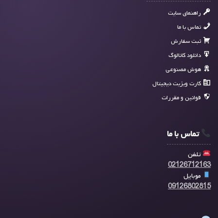
راهنمای سایت
تماس با ما
ثبت سفارش
دانلود کاتالوگ
هوش مصنوعی
کارت ویزیت دیجیتال
قوانین و مقررات
تماس با ما
تلفن
02126712163
موبایل
09126802815