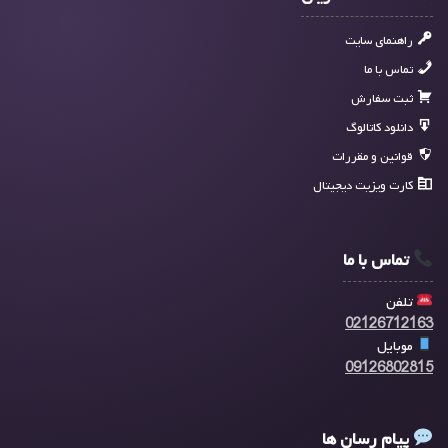
راهنمای سایت
تماس با ما
ثبت سفارش
دانلود کاتالوگ
قوانین و مقررات
کارت ویزیت دیجیتال
تماس با ما
تلفن
02126712163
موبایل
09126802815
پیام رسان ها