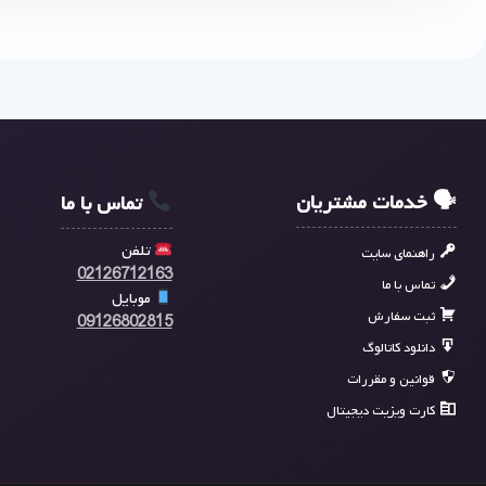
🗣 خدمات مشتریان
تماس با ما
تلفن
راهنمای سایت
02126712163
تماس با ما
موبایل
ثبت سفارش
09126802815
دانلود کاتالوگ
قوانین و مقررات
کارت ویزیت دیجیتال