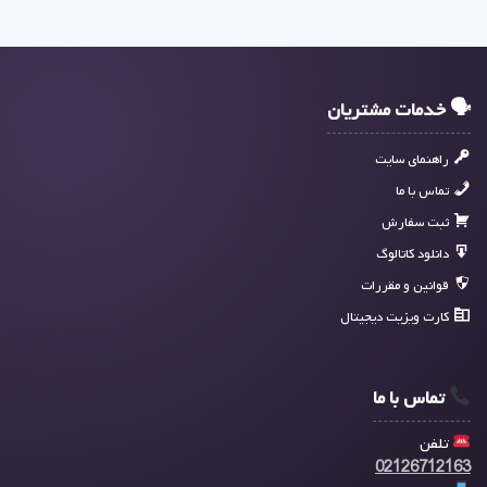
🗣 خدمات مشتریان
راهنمای سایت
تماس با ما
ثبت سفارش
دانلود کاتالوگ
قوانین و مقررات
کارت ویزیت دیجیتال
تماس با ما
تلفن
02126712163