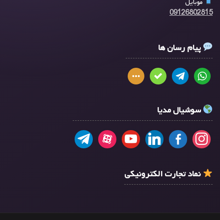
موبایل
09126802815
پیام رسان ها
سوشیال مدیا
نماد تجارت الکترونیکی