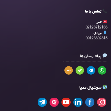
تماس با ما
تلفن
02126712163
موبایل
09126802815
پیام رسان ها
سوشیال مدیا