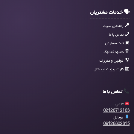
🗣 خدمات مشتریان
راهنمای سایت
تماس با ما
ثبت سفارش
دانلود کاتالوگ
قوانین و مقررات
کارت ویزیت دیجیتال
تماس با ما
تلفن
02126712163
موبایل
09126802815