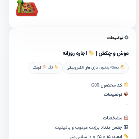
توضیحات
موش و چکش |
اجاره روزانه
دسته بندی :
بازی های الکترونیکی
تگ
کودک
کد محصول:
G00
توضیحات
–
مشخصات
🏗 جنس بدنه:
برزنت مرغوب و باکیفیت
ابعاد:
۱۵ × ۲۵ × ۱۰ سانتی‌متر