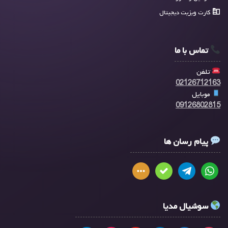
کارت ویزیت دیجیتال
تماس با ما
تلفن
02126712163
موبایل
09126802815
پیام رسان ها
سوشیال مدیا